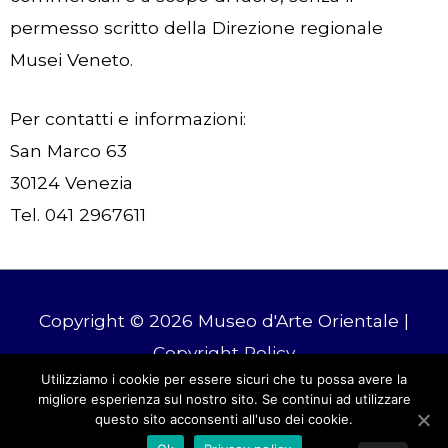
permesso scritto della Direzione regionale
Musei Veneto.
Per contatti e informazioni:
San Marco 63
30124 Venezia
Tel. 041 2967611
Copyright © 2026
Museo d'Arte Orientale
|
Copyright Policy
Utilizziamo i cookie per essere sicuri che tu possa avere la
migliore esperienza sul nostro sito. Se continui ad utilizzare
Tel: +39 0415241173 | E-mail: drm-
questo sito acconsenti all'uso dei cookie.
ven.orientale@cultura.gov.it