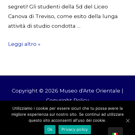
segreti! Gli studenti della 5d del Liceo
Canova di Treviso, come esito della lunga
attività di studio condotta …
GEP
Leggi altro »
2021
|
Giornate
Europee
Copyright © 2026
Museo d'Arte Orientale
|
del
Copyright Policy
Patrimonio
Utilizziamo i cookie per essere sicuri che tu possa avere la
2021
migliore esperienza sul nostro sito. Se continui ad utilizzare
Tel: +39 0415241173 | E-mail: drm-
|
questo sito acconsenti all'uso dei cookie.
ven.orientale@cultura.gov.it
Ok
Privacy policy
Sabato